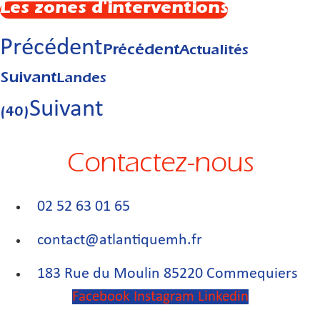
Les zones d'interventions
Précédent
Précédent
Actualités
Suivant
Landes
Suivant
(40)
Contactez-nous
02 52 63 01 65
contact@atlantiquemh.fr
183 Rue du Moulin 85220 Commequiers
Facebook
Instagram
Linkedin