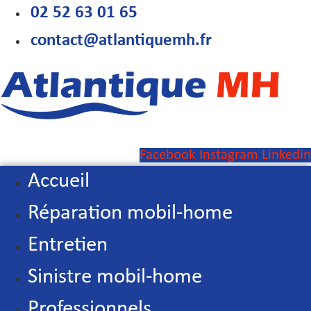
Aller
02 52 63 01 65
au
contact@atlantiquemh.fr
contenu
Facebook
Instagram
Linkedin
Accueil
Réparation mobil-home
Entretien
Sinistre mobil-home
Professionnels