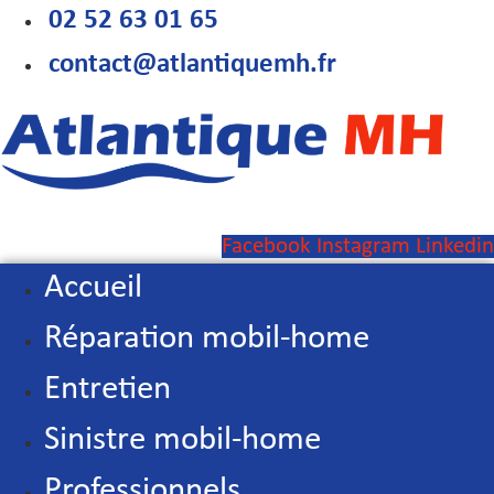
Aller
02 52 63 01 65
au
contact@atlantiquemh.fr
contenu
Facebook
Instagram
Linkedin
Accueil
Réparation mobil-home
Entretien
Sinistre mobil-home
Professionnels